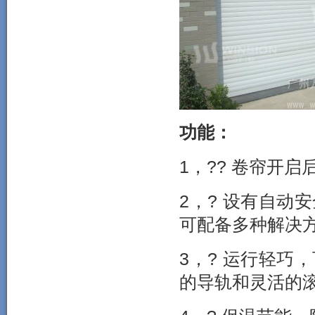
功能：
1，?? 卷帘开
2，? 设有自
可配备多种解决
3，? 运行轻
的导轨和灵活的