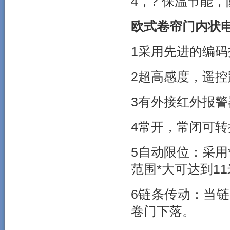
4，? 保温节能
欧式卷帘门内状
1采用先进的编
2超高感度，遥
3有外接红外报
4常开，常闭可转
5自动限位：采
范围*大可达到1
6链条传动：当
卷门下落。