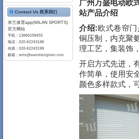
广州万盛电动欧式卷
站产品介绍
Contact Us 联系我们
米兰体育app(MILAN SPORTS)
介绍
:
欧式卷帘门
官方网站
手机：13660108455
铜压制，内充聚
电话：020-62243188
理工艺，集装饰
传真：020-62243199
邮箱：
wmx@wanshengmen.com
开启方式先进，
作简单，使用安
颜色多样款式，