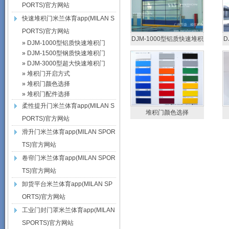
PORTS)官方网站
快速堆积门米兰体育app(MILAN S
PORTS)官方网站
DJM-1000型铝质快速堆积
D
»
DJM-1000型铝质快速堆积门
门
»
DJM-1500型钢质快速堆积门
»
DJM-3000型超大快速堆积门
»
堆积门开启方式
»
堆积门颜色选择
»
堆积门配件选择
柔性提升门米兰体育app(MILAN S
堆积门颜色选择
PORTS)官方网站
滑升门米兰体育app(MILAN SPOR
TS)官方网站
卷帘门米兰体育app(MILAN SPOR
TS)官方网站
卸货平台米兰体育app(MILAN SP
ORTS)官方网站
工业门封门罩米兰体育app(MILAN
SPORTS)官方网站