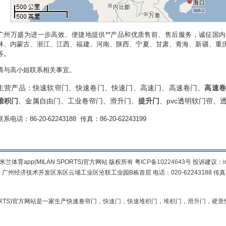
广州万盛为进一步高效、便捷地提供**产品和优质售前、售后服务，诚征国
林、内蒙古、浙江、江西、福建、河南、陕西、宁夏、甘肃、青海、新疆、重
等。
请与高小姐联系相关事宜。
主营产品：快速软帘门、快速卷门、快速门、高速门、高速卷门、
高速卷
堆积门
、金属自由门、工业卷帘门、滑升门、
提升门
、
pvc
透明软门帘、
联系电话：86-20-62243188 传真：86-20-62243199
2016 米兰体育app(MILAN SPORTS)官方网站 版权所有
粤ICP备10224643号
投诉建议：
州经济技术开发区东区云埔工业区沧联工业园B栋首层 电话：020-62243188 传真：02
SPORTS)官方网站是一家生产快速卷帘门，
快速门
，
快速堆积门
，
堆积门
，
滑升门
，
硬质