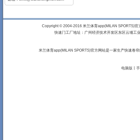
Copyright © 2004-2016 米兰体育app(MILAN SPOR
快速门工厂地址：广州经济技术开发区东区云埔工业区沧联工业
米兰体育app(MILAN SPORTS)官方网站是一家生产快速卷
电脑版
丨
手