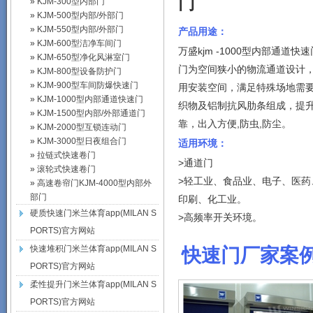
门
»
KJM-300型内部门
»
KJM-500型内部/外部门
»
KJM-550型内部/外部门
产品用途：
»
KJM-600型洁净车间门
万盛kjm -1000型内部通道
»
KJM-650型净化风淋室门
门为空间狭小的物流通道设计
»
KJM-800型设备防护门
»
KJM-900型车间防爆快速门
用安装空间，满足特殊场地需
»
KJM-1000型内部通道快速门
织物及铝制抗风肋条组成，提
»
KJM-1500型内部/外部通道门
靠，出入方便,防虫,防尘。
»
KJM-2000型互锁连动门
»
KJM-3000型日夜组合门
适用环境：
»
拉链式快速卷门
>通道门
»
滚轮式快速卷门
>轻工业、食品业、电子、医药
»
高速卷帘门KJM-4000型内部外
部门
印刷、化工业。
硬质快速门米兰体育app(MILAN S
>高频率开关环境。
PORTS)官方网站
快速堆积门米兰体育app(MILAN S
快速门厂家案
PORTS)官方网站
柔性提升门米兰体育app(MILAN S
PORTS)官方网站