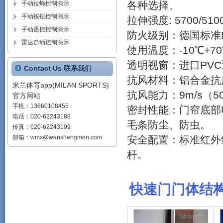
各种选择。
手动拉蝇控制演示
手动按钮控制演示
拉伸强度: 5700/51
手动遥控控制演示
防火级别：德国标准M
雷达自动控制演示
使用温度：-10℃+70
透明视窗：进口PVC
Contact Us 联系我们
抗风材料：铝合金抗
米兰体育app(MILAN SPORTS)
抗风能力：9m/s（50
官方网站
手机：13660108455
密封性能：门帘底部
电话：020-62243188
毛条防尘、防虫。
传真：020-62243199
邮箱：
wmx@wanshengmen.com
安全配置：标准红外
杆。
快速门门体结