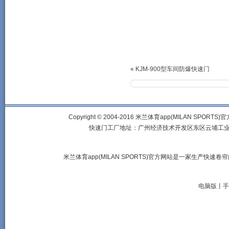
«
KJM-900型车间防爆快速门
Copyright © 2004-2016 米兰体育app(MILAN SPOR
快速门工厂地址：广州经济技术开发区东区云埔工业区沧联工业
米兰体育app(MILAN SPORTS)官方网站是一家生产快速卷
电脑版
丨
手