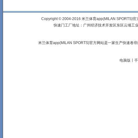
Copyright © 2004-2016 米兰体育app(MILAN SPOR
快速门工厂地址：广州经济技术开发区东区云埔工业区沧联工业
米兰体育app(MILAN SPORTS)官方网站是一家生产快速卷
电脑版
丨
手