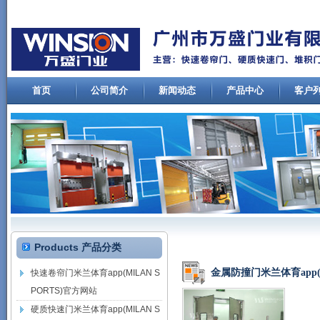
快速卷帘门
首页
公司简介
新闻动态
产品中心
客户
Products 产品分类
金属防撞门米兰体育app(M
快速卷帘门米兰体育app(MILAN S
PORTS)官方网站
硬质快速门米兰体育app(MILAN S