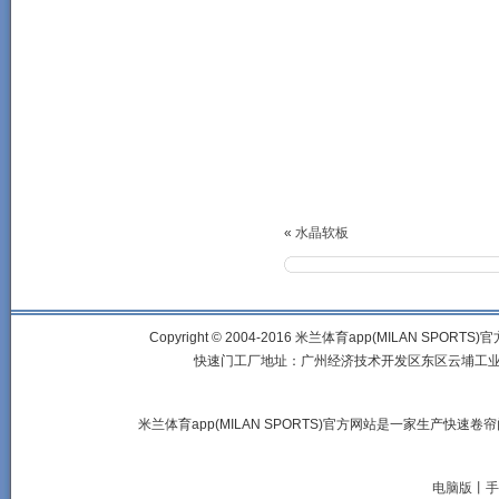
«
水晶软板
Copyright © 2004-2016 米兰体育app(MILAN SPOR
快速门工厂地址：广州经济技术开发区东区云埔工业区沧联工业
米兰体育app(MILAN SPORTS)官方网站是一家生产快速卷
电脑版
丨
手