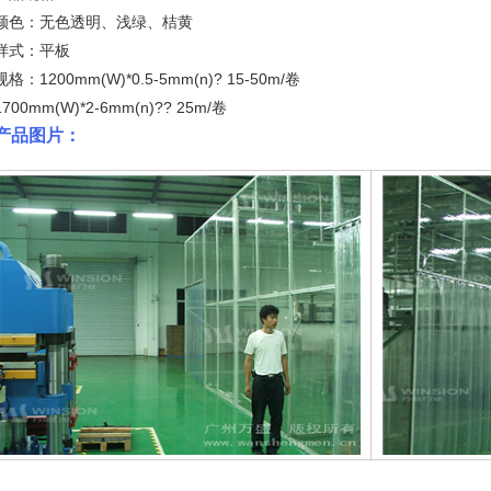
颜色：无色透明、浅绿、桔黄
样式：平板
规格：1200mm(W)*0.5-5mm(n)? 15-50m/卷
1700mm(W)*2-6mm(n)?? 25m/卷
产品图片：