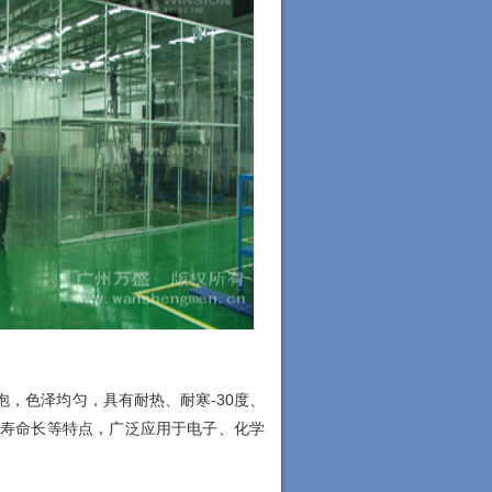
，色泽均匀，具有耐热、耐寒-30度、
寿命长等特点，广泛应用于电子、化学