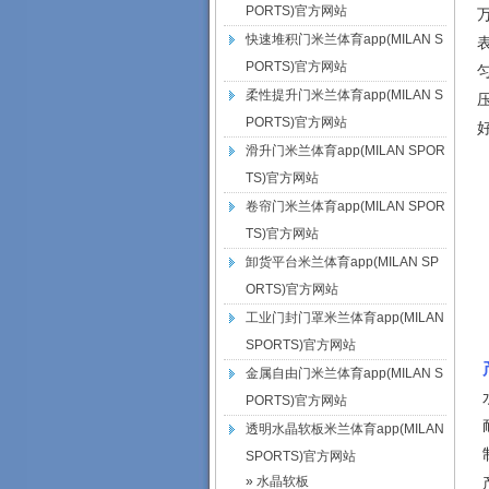
PORTS)官方网站
快速堆积门米兰体育app(MILAN S
PORTS)官方网站
柔性提升门米兰体育app(MILAN S
PORTS)官方网站
滑升门米兰体育app(MILAN SPOR
TS)官方网站
卷帘门米兰体育app(MILAN SPOR
TS)官方网站
卸货平台米兰体育app(MILAN SP
ORTS)官方网站
工业门封门罩米兰体育app(MILAN
SPORTS)官方网站
金属自由门米兰体育app(MILAN S
PORTS)官方网站
透明水晶软板米兰体育app(MILAN
SPORTS)官方网站
»
水晶软板