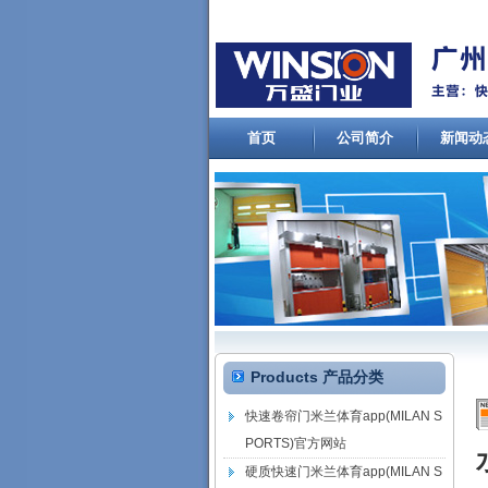
快速卷帘门
首页
公司简介
新闻动
Products 产品分类
快速卷帘门米兰体育app(MILAN S
PORTS)官方网站
硬质快速门米兰体育app(MILAN S