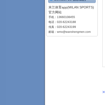
米兰体育app(MILAN SPORTS)
官方网站
手机：13660108455
电话：020-62243188
传真：020-62243199
邮箱：
wmx@wanshengmen.com
>