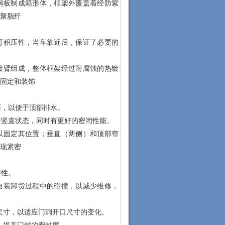
锌钢板制成箱形体，框架外覆盖着经防紫
聚脂纤
有可积压性，当车靠近后，保证了必要的
连接臂组成，整体框架经过耐腐蚀的热镀
固定和装饰
面，以便于顶部排水。
处于竖直状态，同时有更好的密闭性能。
，以固定其位置；垂直（两侧）和顶部帘
现紧密
特性。
来自装卸货过程中的碰撞，以减少维修，
格尺寸，以适应门洞开口尺寸的变化。