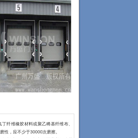
量氯丁纤维橡胶材料或聚乙稀基纤维布、
性，应不少于30000次磨擦。