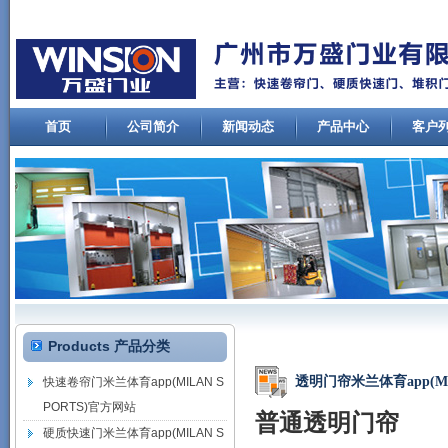
快速卷帘门
首页
公司简介
新闻动态
产品中心
客户
Products 产品分类
透明门帘米兰体育app(MI
快速卷帘门米兰体育app(MILAN S
PORTS)官方网站
普通透明门帘
硬质快速门米兰体育app(MILAN S